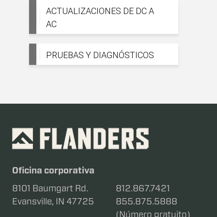
ACTUALIZACIONES DE DC A
AC
PRUEBAS Y DIAGNÓSTICOS
Oficina corporativa
8101 Baumgart Rd.
812.867.7421
Evansville, IN 47725
855.875.5888
(Número gratuito)